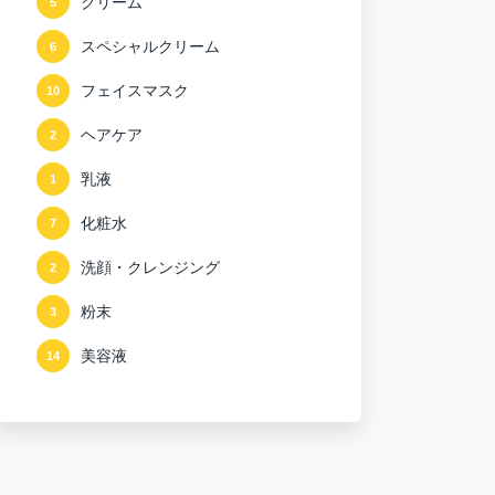
クリーム
5
スペシャルクリーム
6
フェイスマスク
10
ヘアケア
2
乳液
1
化粧水
7
洗顔・クレンジング
2
粉末
3
美容液
14