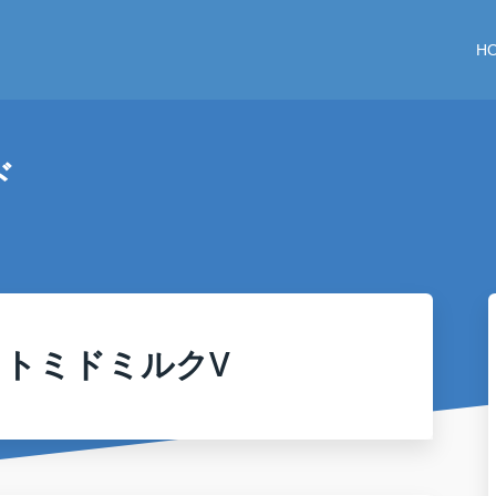
H
ド
ソ ヒトミドミルクV