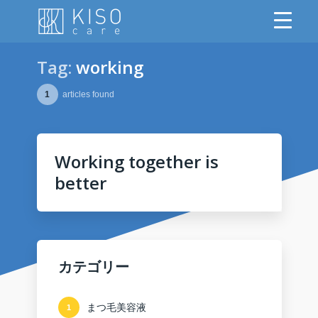
Tag:
working
1
articles found
Working together is
better
カテゴリー
まつ毛美容液
1